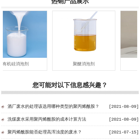
热销产品展示
有机硅消泡剂
聚醚消泡剂
您可能对以下信息感兴趣？
酒厂废水的处理该选用哪种类型的聚丙烯酰胺？
[2021-08-09]
洗煤废水采用聚丙烯酰胺的成本计算方法
[2021-08-09]
业级聚合氯化铝
碱式氯化铝
聚丙烯酰胺能否处理高浑浊度的废水？
[2021-07-15]